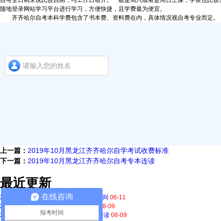
自考全日制来说比较自由，与工作日错开。一般是周六或者是周日上课，学费也比较
随地登录网站学习平台进行学习，方便快捷，且学费最为便宜。
齐齐哈尔自考本科学费包含了书本费、资料费在内，具体情况视自考专业而定。
上一篇：
2019年10月黑龙江齐齐哈尔自学考试收费标准
下一篇：
2019年10月黑龙江齐齐哈尔自考专本连读
最近更新
在线咨询
2020上半年黑龙江齐齐哈尔自学考试时间
06-11
2019年10月黑龙江齐齐哈尔自学考试
08-09
报考时间
2019年10月黑龙江齐齐哈尔自考专本连读
08-09