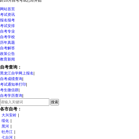
距10月自考考试
已经开始
网站首页
考试资讯
报名报考
考试安排
自考专业
自考学校
历年真题
自考解答
政策公告
教育新闻
自考查询：
黑龙江自学网上报名
|
自考成绩查询
|
考试通知单打印
|
考生微信群
|
自考学历查询
|
各市自考：
大兴安岭
|
绥化
|
黑河
|
牡丹江
|
七台河
|