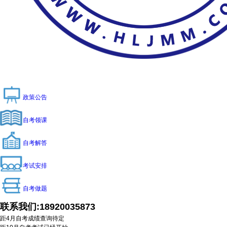
政策公告
自考领课
自考解答
考试安排
自考做题
联系我们:
18920035873
距4月自考成绩查询
待定