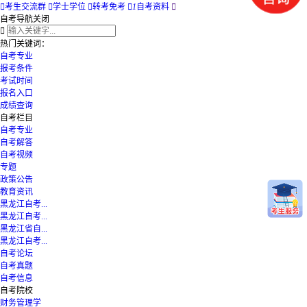

考生交流群

学士学位

转考免考

1
自考资料

自考导航
关闭

热门关键词：
自考专业
报考条件
考试时间
报名入口
成绩查询
自考栏目
自考专业
自考解答
自考视频
专题
政策公告
教育资讯
黑龙江自考...
黑龙江自考...
黑龙江省自...
黑龙江自考...
自考论坛
自考真题
自考信息
自考院校
财务管理学