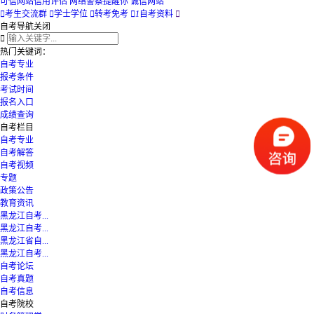
可信网站信用评估
网络警察提醒你
诚信网站

考生交流群

学士学位

转考免考

1
自考资料

自考导航
关闭

热门关键词：
自考专业
报考条件
考试时间
报名入口
成绩查询
自考栏目
自考专业
自考解答
自考视频
专题
政策公告
教育资讯
黑龙江自考...
黑龙江自考...
黑龙江省自...
黑龙江自考...
自考论坛
自考真题
自考信息
自考院校