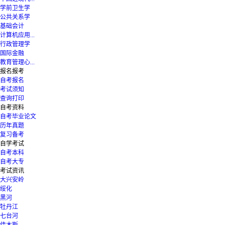
学前卫生学
公共关系学
基础会计
计算机应用...
行政管理学
国际金融
教育管理心...
报名报考
自考报名
考试须知
查询打印
自考资料
自考毕业论文
历年真题
复习备考
自学考试
自考本科
自考大专
考试资讯
大兴安岭
绥化
黑河
牡丹江
七台河
佳木斯