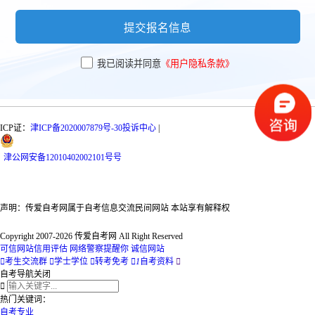
提交报名信息
我已阅读并同意
《用户隐私条款》
ICP证：
津ICP备2020007879号-30
投诉中心
|
津
公网安备
12010402002101号
号
声明：传爱自考网属于自考信息交流民间网站 本站享有解释权
Copyright 2007-2026 传爱自考网 All Right Reserved
可信网站信用评估
网络警察提醒你
诚信网站

考生交流群

学士学位

转考免考

1
自考资料

自考导航
关闭

热门关键词：
自考专业