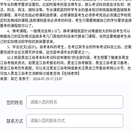
学专业的教学要求设置的。比如所报考的是法律专业，那么考试科目就会涉及到：民
法、刑法、商法、国际法等。专业课就是同所学专业的基本知识和技能能够直接联系
的课程，其中还包括必修课和选修课，必修课就是考生必须参考而且必须通过学校规
定的及格线的课程;选修课则是非必须考的科目，考生只需要根据自己的学分要求选择
要考的课程就可以了。
4、换考课程。一般情况会有3-5门，换考课程就是针对难度较大的科目考生可以
根据自己的实际情况选择多考几门其他的科目来代替本门课程，当然这要根据考生自
己的实际情况和学校的具体要求来。
5、毕业论文(设计)。自考本科的考生，在考过其专业的所有考试科目之后，还需
要完成毕业论文撰写并合格，这也是申请毕业的要求之一。
以上就是黑龙江自考本科考试科目有哪些?的全部内容，考生想要了解更多黑龙
江自考相关资讯，如黑龙江自考报名时间，黑龙江自考解答，黑龙江自考复习备考，
黑龙江自考历年真题，可以关注黑龙江自考网或者关注黑龙江传爱自考网公众号，也
可加入黑龙江自考交流群探讨或者咨询【在线老师】
来源：其它
发表于：2024-07-29 17:23:07
您的姓名
联系方式