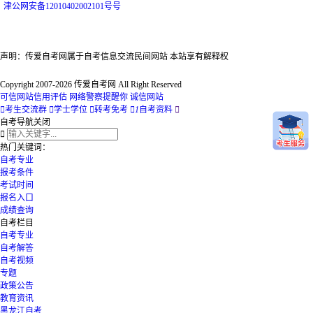
津
公网安备
12010402002101号
号
声明：传爱自考网属于自考信息交流民间网站 本站享有解释权
Copyright 2007-2026 传爱自考网 All Right Reserved
可信网站信用评估
网络警察提醒你
诚信网站

考生交流群

学士学位

转考免考

1
自考资料

自考导航
关闭

热门关键词：
自考专业
报考条件
考试时间
报名入口
成绩查询
自考栏目
自考专业
自考解答
自考视频
专题
政策公告
教育资讯
黑龙江自考...