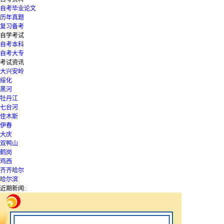
自考毕业论文
历年真题
复习备考
自学考试
自考本科
自考大专
考试资讯
大兴安岭
绥化
黑河
牡丹江
七台河
佳木斯
伊春
大庆
双鸭山
鹤岗
鸡西
齐齐哈尔
哈尔滨
近期新闻: