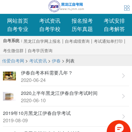
考生交流群
学士学位
转考免考
自考资料





1
网站首页
考试资讯
报名报考
考试安排
自考专业
自考学校
历年真题
自考解答
自考系统：
|
|
|
黑龙江自学网上报名
自考成绩查询
考试通知单打印
|
考生微信群
自考学历查询
传爱自考网
>
考试资讯
>
伊春
> 列表
伊春自考本科需要几年？
2020-06-24
2020上半年黑龙江伊春自学考试时间
2020-06-10
2019年10月黑龙江伊春自学考试
2019-08-09