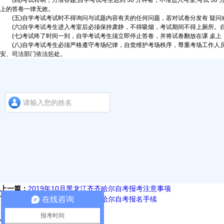
(四)考试铃响，方准答题;自学考试考生迟到 30 分钟者，不准进入考室;考试 
上的答卷一律无效。
(五)自学考试考试时不得询问与试题内容有关的任何问题，若对试卷分发有 疑问
(六)自学考试考生进入考室后必须保持肃静，不得吸烟，考试期间不得上厕所。
(七)考试终了时间一到，自学考试考生须立即停止答卷，并将试卷翻放在课 桌上
(八)自学考试考生必须严格遵守考场纪律，自觉维护考场秩序，尊重考场工作人员
安、司法部门依法惩处。
上一篇：
2019年10月黑龙江齐齐哈尔自考报考注意事项
在线咨询
下一篇：
2019年10月黑龙江齐齐哈尔自考报名手续
报考时间
最近更新