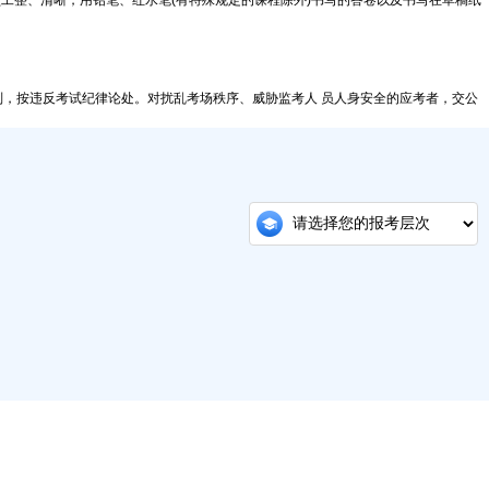
迹须工整、清晰，用铅笔、红水笔(有特殊规定的课程除外)书写的答卷以及书写在草稿纸
。
，按违反考试纪律论处。对扰乱考场秩序、威胁监考人 员人身安全的应考者，交公