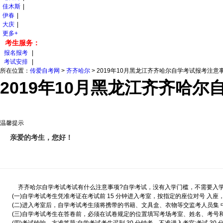
佳木斯
|
伊春
|
大庆
|
更多+
考生服务：
报名报考
|
考试安排
|
所在位置：
传爱自考网
>
齐齐哈尔
>
2019年10月黑龙江齐齐哈尔自学考试报考注意
2019年10月黑龙江齐齐哈
温馨提示
亲爱的考生，您好！
齐齐哈尔自学考试考试有什么注意事项?自学考试，没有入学门槛，不需要入学考
(一)自学考试考生凭准考证在考试前 15 分钟进入考室，按指定的座位对号 入
(二)进入考室后，自学考试考生须将携带的书籍、文具盒、衣物等交监考人员集 中
(三)自学考试考生在答卷前，必须在试卷规定的位置填写考场考室、姓名、考号