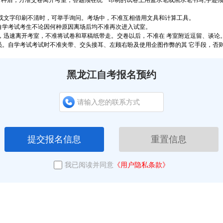
30 分种后，方准交卷离开考室，答题须在统一印制的试卷上用蓝水笔或黑水笔书写;字
或文字印刷不清时，可举手询问。考场中，不准互相借用文具和计算工具。
自学考试考生不论因何种原因离场后均不准再次进入试室。
，迅速离开考室，不准将试卷和草稿纸带走。交卷以后，不准在 考室附近逗留、谈论
。自学考试考试时不准夹带、交头接耳、左顾右盼及使用企图作弊的其 它手段，否则
黑龙江自考报名预约
提交报名信息
重置信息
我已阅读并同意
《用户隐私条款》