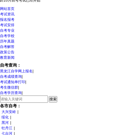
距10月自考考试
已经开始
网站首页
考试资讯
报名报考
考试安排
自考专业
自考学校
历年真题
自考解答
政策公告
教育新闻
自考查询：
黑龙江自学网上报名
|
自考成绩查询
|
考试通知单打印
|
考生微信群
|
自考学历查询
|
各市自考：
大兴安岭
|
绥化
|
黑河
|
牡丹江
|
七台河
|