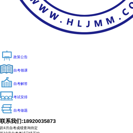
政策公告
自考领课
自考解答
考试安排
自考做题
联系我们:
18920035873
距4月自考成绩查询
待定