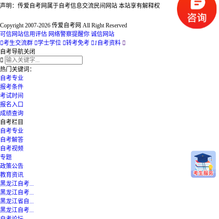
声明：传爱自考网属于自考信息交流民间网站 本站享有解释权
Copyright 2007-2026 传爱自考网 All Right Reserved
可信网站信用评估
网络警察提醒你
诚信网站

考生交流群

学士学位

转考免考

1
自考资料

自考导航
关闭

热门关键词：
自考专业
报考条件
考试时间
报名入口
成绩查询
自考栏目
自考专业
自考解答
自考视频
专题
政策公告
教育资讯
黑龙江自考...
黑龙江自考...
黑龙江省自...
黑龙江自考...