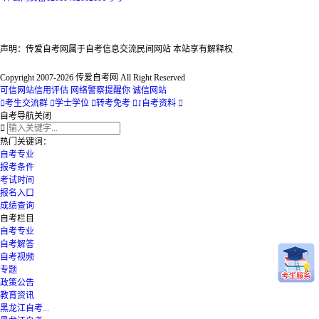
声明：传爱自考网属于自考信息交流民间网站 本站享有解释权
Copyright 2007-2026 传爱自考网 All Right Reserved
可信网站信用评估
网络警察提醒你
诚信网站

考生交流群

学士学位

转考免考

1
自考资料

自考导航
关闭

热门关键词：
自考专业
报考条件
考试时间
报名入口
成绩查询
自考栏目
自考专业
自考解答
自考视频
专题
政策公告
教育资讯
黑龙江自考...