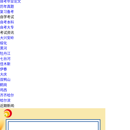
自考毕业论文
历年真题
复习备考
自学考试
自考本科
自考大专
考试资讯
大兴安岭
绥化
黑河
牡丹江
七台河
佳木斯
伊春
大庆
双鸭山
鹤岗
鸡西
齐齐哈尔
哈尔滨
近期新闻: