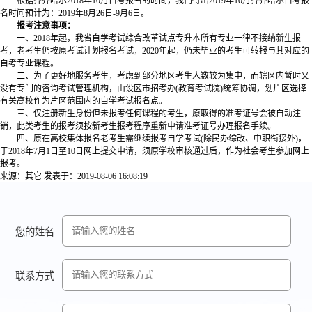
根据齐齐哈尔2018年10月自考报名的时间，我们得出2019年10月齐齐哈尔自考报
名时间预计为：2019年8月26日-9月6日。
报考注意事项：
一、2018年起，我省自学考试综合改革试点专升本所有专业一律不接纳新生报
考，老考生仍按原考试计划报名考试，2020年起，仍未毕业的考生可转报与其对应的
自考专业课程。
二、为了更好地服务考生，考虑到部分地区考生人数较为集中，而辖区内暂时又
没有专门的咨询考试管理机构，由设区市招考办(教育考试院)统筹协调，划片区选择
有关高校作为片区范围内的自学考试报名点。
三、仅注册新生身份但未报考任何课程的考生，原取得的准考证号会被自动注
销，此类考生的报考须按新考生报考程序重新申请准考证号办理报名手续。
四、原在高校集体报名老考生需继续报考自学考试(除民办综改、中职衔接外)，
于2018年7月1日至10日网上提交申请，须原学校审核通过后，作为社会考生参加网上
报考。
来源：其它
发表于：2019-08-06 16:08:19
您的姓名
联系方式