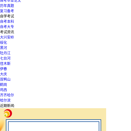
自考毕业论文
历年真题
复习备考
自学考试
自考本科
自考大专
考试资讯
大兴安岭
绥化
黑河
牡丹江
七台河
佳木斯
伊春
大庆
双鸭山
鹤岗
鸡西
齐齐哈尔
哈尔滨
近期新闻: