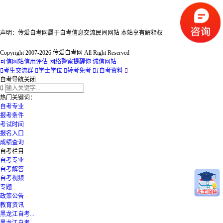
声明：传爱自考网属于自考信息交流民间网站 本站享有解释权
Copyright 2007-2026 传爱自考网 All Right Reserved
可信网站信用评估
网络警察提醒你
诚信网站

考生交流群

学士学位

转考免考

1
自考资料

自考导航
关闭

热门关键词：
自考专业
报考条件
考试时间
报名入口
成绩查询
自考栏目
自考专业
自考解答
自考视频
专题
政策公告
教育资讯
黑龙江自考...