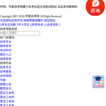
声明：传爱自考网属于自考信息交流民间网站 本站享有解释权
Copyright 2007-2026 传爱自考网 All Right Reserved
可信网站信用评估
网络警察提醒你
诚信网站

考生交流群

学士学位

转考免考

1
自考资料

自考导航
关闭

热门关键词：
自考专业
报考条件
考试时间
报名入口
成绩查询
自考栏目
自考专业
自考解答
自考视频
专题
政策公告
教育资讯
黑龙江自考...
黑龙江自考...
黑龙江省自...
黑龙江自考...