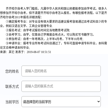
齐齐哈尔自考入学门槛低，凡属中华人民共和国公民都能参加自学考试。很多人
想参加齐齐哈尔自考，但不清楚齐齐哈尔自考怎么报名，有哪些报考流程。以下是齐
齐哈尔自考2011年报名详细流程：
①确定报考专业：对专业没有很大要求的话建议报考容易通过且考试科目少的专
业，例如汉语言文学、工商企业管理专业.
②报名考试：自学考试报名时间见当地教育考试院.
③自考学习，自学，仅靠自己学难度会有点大，可以购买写书籍学习。
④参加考试：自考一年考两次，上半年4月考，下半年10月考;
⑤申请毕业：报考专业所有考试科目通过了，专科可直接申请专科毕业，本科需
论文合格申请本科毕业;
来源：其它
发表于：2019-08-07 10:51:51
您的姓名
联系方式
当前学历