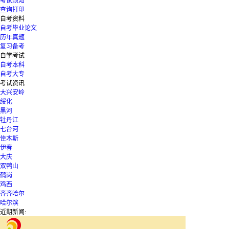
考试须知
查询打印
自考资料
自考毕业论文
历年真题
复习备考
自学考试
自考本科
自考大专
考试资讯
大兴安岭
绥化
黑河
牡丹江
七台河
佳木斯
伊春
大庆
双鸭山
鹤岗
鸡西
齐齐哈尔
哈尔滨
近期新闻: