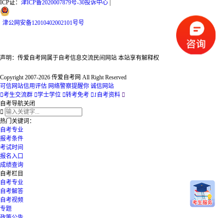
ICP证：
津ICP备2020007879号-30
投诉中心
|
津
公网安备
12010402002101号
号
声明：传爱自考网属于自考信息交流民间网站 本站享有解释权
Copyright 2007-2026 传爱自考网 All Right Reserved
可信网站信用评估
网络警察提醒你
诚信网站

考生交流群

学士学位

转考免考

1
自考资料

自考导航
关闭

热门关键词：
自考专业
报考条件
考试时间
报名入口
成绩查询
自考栏目
自考专业
自考解答
自考视频
专题
政策公告