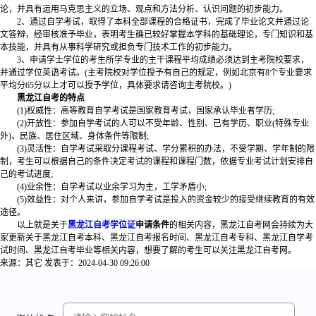
论，并具有运用马克思主义的立场、观点和方法分析、认识问题的初步能力。
2、通过自学考试，取得了本科全部课程的合格证书，完成了毕业论文并通过论
文答辩，经审核准予毕业，表明考生确已较好掌握本学科的基础理论，专门知识和基
本技能，并具有从事科学研究或担负专门技术工作的初步能力。
3、申请学士学位的考生所学专业的主干课程平均成绩必须达到主考院校要求，
并通过学位英语考试。(主考院校对学位授予有自己的规定，例如北京有8个专业要求
平均分65分以上才可以授予学位，具体要求请咨询主考院校。)
黑龙江自考的特点
(1)权威性：高等教育自学考试是国家教育考试，国家承认毕业者学历;
(2)开放性：参加自学考试的人可以不受年龄、性别、已有学历、职业(特殊专业
外)、民族、居住区域、身体条件等限制;
(3)灵活性：自学考试采取分课程考试、学分累积的办法，不受学期、学年制的限
制，考生可以根据自己的条件决定考试的课程和课程门数，依据专业考试计划安排自
己的考试进度;
(4)业余性：自学考试以业余学习为主，工学矛盾小;
(5)效益性：对个人来讲，参加自学考试是投入的资金较少的接受继续教育的有效
途径。
以上就是关于
黑龙江自考学位证
申请条件
的相关内容，黑龙江自考网会持续为大
家更新关于黑龙江自考本科、黑龙江自考报名时间、黑龙江自考专科、黑龙江自学考
试时间、黑龙江自考毕业等相关内容，想要了解的考生可以关注黑龙江自考网。
来源：其它
发表于：2024-04-30 09:26:00