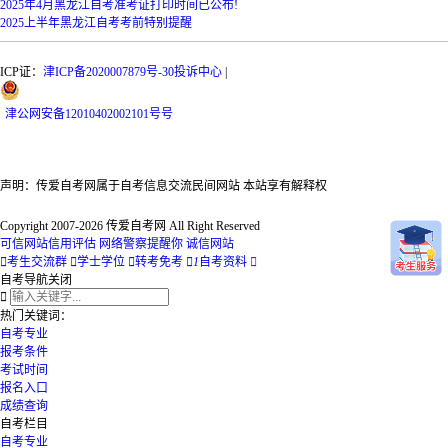
2025年4月黑龙江自考准考证打印时间已公布!
2025上半年黑龙江自考考前特别提醒
ICP证：
津ICP备2020007879号-30
投诉中心
|
津
公网安备
12010402002101号
号
声明：传爱自考网属于自考信息交流民间网站 本站享有解释权
Copyright 2007-2026 传爱自考网 All Right Reserved
可信网站信用评估
网络警察提醒你
诚信网站

考生交流群

学士学位

转考免考

1
自考资料

自考导航
关闭

热门关键词：
自考专业
报考条件
考试时间
报名入口
成绩查询
自考栏目
自考专业