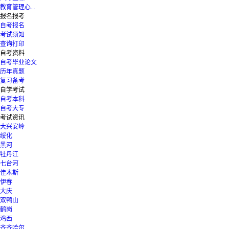
教育管理心...
报名报考
自考报名
考试须知
查询打印
自考资料
自考毕业论文
历年真题
复习备考
自学考试
自考本科
自考大专
考试资讯
大兴安岭
绥化
黑河
牡丹江
七台河
佳木斯
伊春
大庆
双鸭山
鹤岗
鸡西
齐齐哈尔