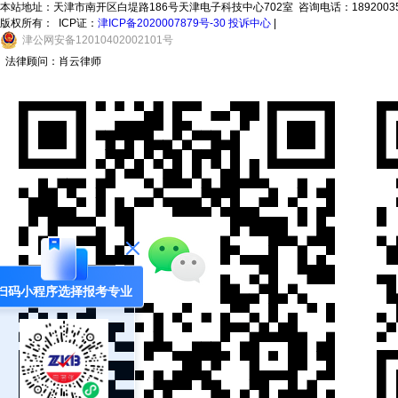
本站地址：天津市南开区白堤路186号天津电子科技中心702室 咨询电话：18920035873
版权所有：
ICP证：
津ICP备2020007879号-30
投诉中心
|
津
公网安备
12010402002101
号
法律顾问：肖云律师
扫码小程序选择报考专业