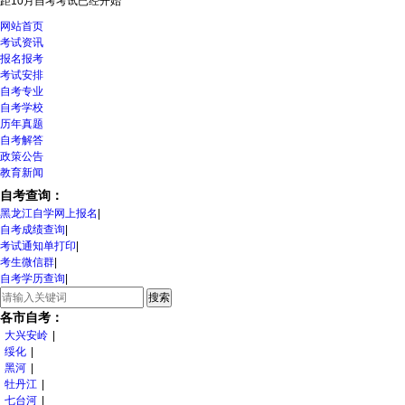
距10月自考考试
已经开始
网站首页
考试资讯
报名报考
考试安排
自考专业
自考学校
历年真题
自考解答
政策公告
教育新闻
自考查询：
黑龙江自学网上报名
|
自考成绩查询
|
考试通知单打印
|
考生微信群
|
自考学历查询
|
各市自考：
大兴安岭
|
绥化
|
黑河
|
牡丹江
|
七台河
|