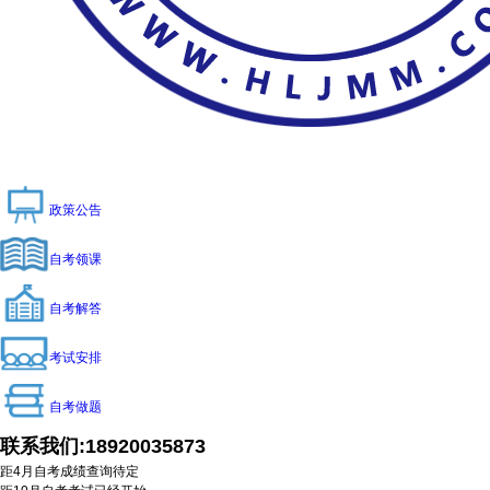
政策公告
自考领课
自考解答
考试安排
自考做题
联系我们:
18920035873
距4月自考成绩查询
待定