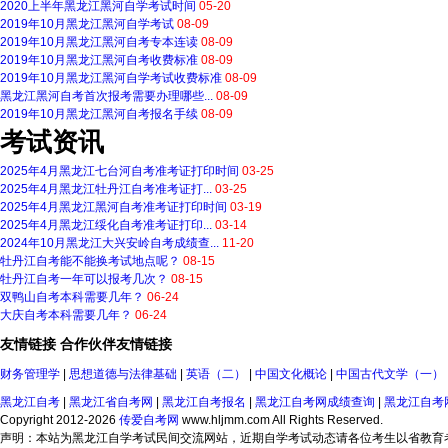
2020上半年黑龙江黑河自学考试时间
05-20
2019年10月黑龙江黑河自学考试
08-09
2019年10月黑龙江黑河自考专本连读
08-09
2019年10月黑龙江黑河自考收费标准
08-09
2019年10月黑龙江黑河自学考试收费标准
08-09
黑龙江黑河自考首次报考需要办理哪些...
08-09
2019年10月黑龙江黑河自考报名手续
08-09
考试资讯
2025年4月黑龙江七台河自考准考证打印时间
03-25
2025年4月黑龙江牡丹江自考准考证打...
03-25
2025年4月黑龙江黑河自考准考证打印时间
03-19
2025年4月黑龙江绥化自考准考证打印...
03-14
2024年10月黑龙江大兴安岭自考成绩查...
11-20
牡丹江自考能不能换考试地点呢？
08-15
牡丹江自考一年可以报考几次？
08-15
双鸭山自考本科需要几年？
06-24
大庆自考本科需要几年？
06-24
友情链接
合作伙伴
友情链接
财务管理学
|
思想道德与法律基础
|
英语（二）
|
中国文化概论
|
中国古代文学（一）
黑龙江自考
|
黑龙江省自考网
|
黑龙江自考报名
|
黑龙江自考网成绩查询
|
黑龙江自考
Copyright 2012-2026
传爱自考网
www.hljmm.com All Rights Reserved.
声明：本站为黑龙江自学考试民间交流网站，近期自学考试动态请各位考生以省教育