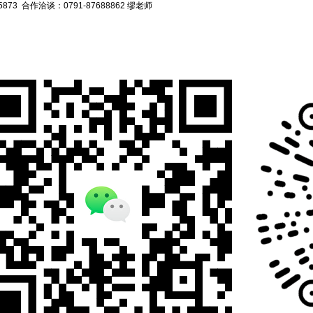
 合作洽谈：0791-87688862 缪老师