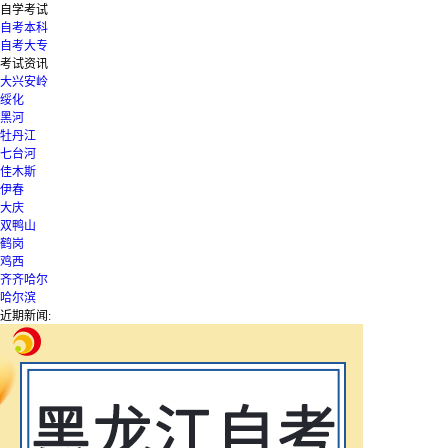
自学考试
自考本科
自考大专
考试资讯
大兴安岭
绥化
黑河
牡丹江
七台河
佳木斯
伊春
大庆
双鸭山
鹤岗
鸡西
齐齐哈尔
哈尔滨
近期新闻: