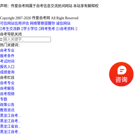
声明：传爱自考网属于自考信息交流民间网站 本站享有解释权
Copyright 2007-2026 传爱自考网 All Right Reserved
可信网站信用评估
网络警察提醒你
诚信网站

考生交流群

学士学位

转考免考

1
自考资料

自考导航
关闭

热门关键词：
自考专业
报考条件
考试时间
报名入口
成绩查询
自考栏目
自考专业
自考解答
自考视频
专题
政策公告
教育资讯
黑龙江自考...
黑龙江自考...
黑龙江省自...
黑龙江自考...