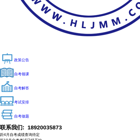
政策公告
自考领课
自考解答
考试安排
自考做题
联系我们:
18920035873
距4月自考成绩查询
待定