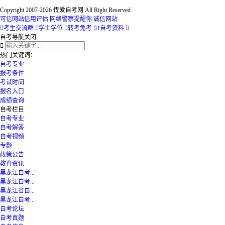
Copyright 2007-2026 传爱自考网 All Right Reserved
可信网站信用评估
网络警察提醒你
诚信网站

考生交流群

学士学位

转考免考

1
自考资料

自考导航
关闭

热门关键词：
自考专业
报考条件
考试时间
报名入口
成绩查询
自考栏目
自考专业
自考解答
自考视频
专题
政策公告
教育资讯
黑龙江自考...
黑龙江自考...
黑龙江省自...
黑龙江自考...
自考论坛
自考真题