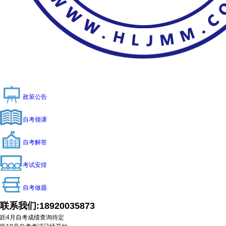
政策公告
自考领课
自考解答
考试安排
自考做题
联系我们:
18920035873
距4月自考成绩查询
待定