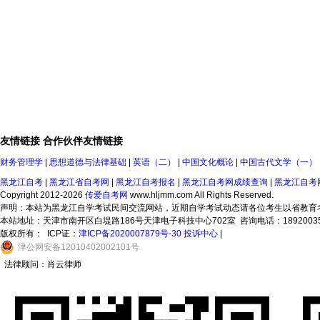
友情链接
合作伙伴
友情链接
财务管理学
|
思想道德与法律基础
|
英语（二）
|
中国文化概论
|
中国古代文学（一）
黑龙江自考
|
黑龙江省自考网
|
黑龙江自考报名
|
黑龙江自考网成绩查询
|
黑龙江自考
Copyright 2012-2026
传爱自考网
www.hljmm.com All Rights Reserved.
声明：本站为黑龙江自学考试民间交流网站，近期自学考试动态请各位考生以省教育
本站地址：天津市南开区白堤路186号天津电子科技中心702室 咨询电话：18920035873
版权所有：
ICP证：
津ICP备2020007879号-30
投诉中心
|
津
公网安备
12010402002101
号
法律顾问：肖云律师