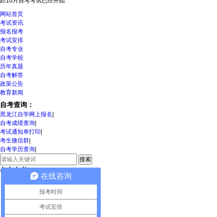
距10月自考考试
已经开始
网站首页
考试资讯
报名报考
考试安排
自考专业
自考学校
历年真题
自考解答
政策公告
教育新闻
自考查询：
黑龙江自学网上报名
|
自考成绩查询
|
考试通知单打印
|
考生微信群
|
自考学历查询
|
各市自考：
在线咨询
大兴安岭
|
绥化
|
报考时间
黑河
|
牡丹江
|
考试安排
七台河
|