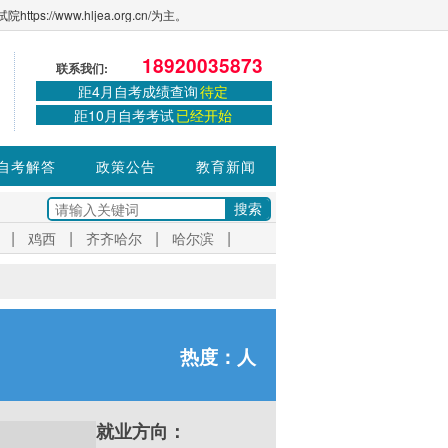
ww.hljea.org.cn/为主。
18920035873
联系我们:
距4月自考成绩查询
待定
距10月自考考试
已经开始
自考解答
政策公告
教育新闻
|
|
|
|
鸡西
齐齐哈尔
哈尔滨
热度：
人
就业方向：