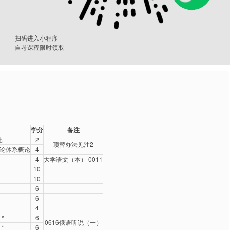
扫码进入小程序
自考课程限时领取
学分
备注
础
2
顶替办法见注2
论体系概论
4
4
大学语文（本） 0011
10
10
6
6
4
*
6
0616俄语听说（一）
*
6