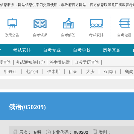
服务，网站信息供学习交流使用，非政府官方网站，官方信息以黑龙江省教育考试院https://w
政策公告
自考领课
自考解答
考试安排
自考做题
考
考试安排
自考专业
自考学校
历年真题
|
|
|
|
绩查询
考试通知单打印
考生微信群
自考学历查询
|
|
|
|
|
|
|
牡丹江
七台河
佳木斯
伊春
大庆
双鸭山
鹤岗
俄语(050209)
层次：
专科
专业代码：
080202
类别：