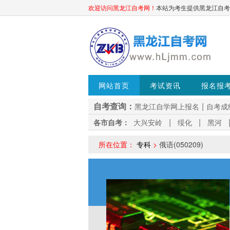
欢迎访问黑龙江自考网！
本站为考生提供黑龙江自考信息
网站首页
考试资讯
报名报
自考查询：
|
黑龙江自学网上报名
自考成
|
|
各市自考：
大兴安岭
绥化
黑河
更多+
所在位置：
专科
>
俄语(050209)