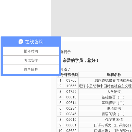
在线咨询
X
报考时间
温馨提示
亲爱的学员，您好！
考试安排
我知道了
自考解答
序号
课程代码
课程名称
1
03706
思想道德修养与法律基
2
12656
毛泽东思想和中国特色社会主义理
3
04729
大学语文
4
00613
基础俄语（一）
5
00614
基础俄语（二）
6
00234
俄语语法
7
00846
俄语阅读（一）
8
05015
俄罗斯国情
9
08681
口译与听力（口译部分）
10
08682
口译与听力（听力部分）