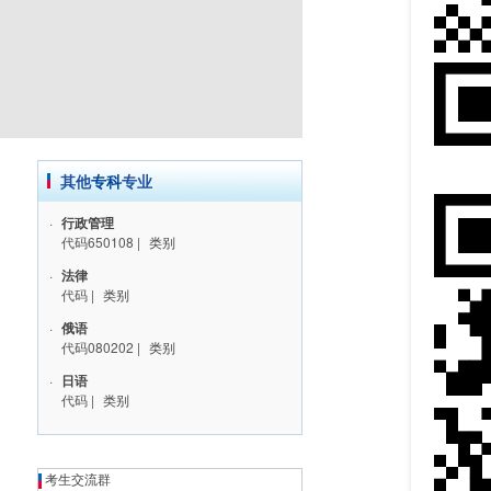
其他
专科
专业
·
行政管理
代码650108
|
类别
·
法律
代码
|
类别
·
俄语
代码080202
|
类别
·
日语
代码
|
类别
考生交流群