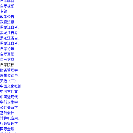
自考解答
自考视频
专题
政策公告
教育资讯
黑龙江自考...
黑龙江自考...
黑龙江省自...
黑龙江自考...
自考论坛
自考真题
自考信息
自考院校
财务管理学
思想道德与...
英语（二）
中国文化概论
中国古代文...
中国近现代...
学前卫生学
公共关系学
基础会计
计算机应用...
行政管理学
国际金融