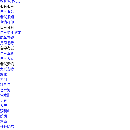
教育管理心...
报名报考
自考报名
考试须知
查询打印
自考资料
自考毕业论文
历年真题
复习备考
自学考试
自考本科
自考大专
考试资讯
大兴安岭
绥化
黑河
牡丹江
七台河
佳木斯
伊春
大庆
双鸭山
鹤岗
鸡西
齐齐哈尔