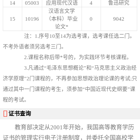
14
05003
应用现代汉语
4
鲁迅研究
汉语言文学
15
10196
（本科）毕业
0
9042
论文*
注：1.序号10至14为选考课，选考课任选二门。
不考外语者须另选考三门。
2.课程名称后带*号的，为实践环节考核课程。
3.凡通过“毛泽东思想概论”和“马克思主义政治经
济学原理”2门课程的，不再参加思想政治理论课的考试;只
通过其中一门课程的考生，须参加“中国近现代史纲要”课
程的考试。

证书查询
教育部决定从2001年开始，我国高等教育学历
证书的管理实行电子注册制度，并委托全国高校学