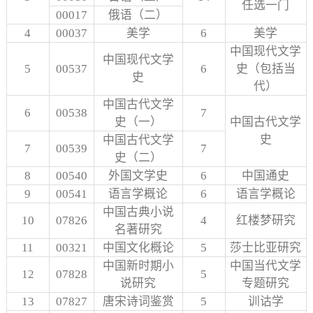
任选一门
00017
俄语（二）
4
00037
美学
6
美学
中国现代文学
中国现代文学
5
00537
6
史（包括当
史
代）
中国古代文学
6
00538
7
史（一）
中国古代文学
史
中国古代文学
7
00539
7
史（二）
8
00540
外国文学史
6
中国通史
9
00541
语言学概论
6
语言学概论
中国古典小说
10
07826
4
红楼梦研究
名著研究
11
00321
中国文化概论
5
莎士比亚研究
中国新时期小
中国当代文学
12
07828
5
说研究
专题研究
13
07827
唐宋诗词鉴赏
5
训诂学