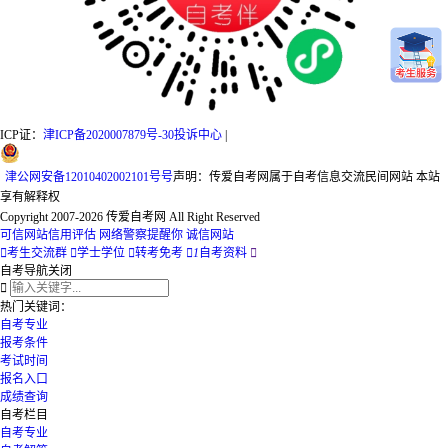
ICP证：
津ICP备2020007879号-30
投诉中心
|
津
公网安备
12010402002101号
号
声明：传爱自考网属于自考信息交流民间网站 本站
享有解释权
Copyright 2007-2026 传爱自考网 All Right Reserved
可信网站信用评估
网络警察提醒你
诚信网站

考生交流群

学士学位

转考免考

1
自考资料

自考导航
关闭

热门关键词：
自考专业
报考条件
考试时间
报名入口
成绩查询
自考栏目
自考专业