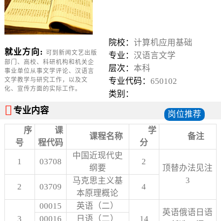
院校：
计算机应用基础
就业方向:
可到新闻文艺出版
专业：
汉语言文学
部门、高校、科研机构和机关企
层次：
本科
事业单位从事文学评论、汉语言
文学教学与研究工作，以及文
专业代码：
650102
化、宣传方面的实际工作。
类别：

专业内容
岗位推荐
序
课
学
课程名称
备注
号
程代码
分
中国近现代史
1
03708
2
纲要
顶替办法见注
3
马克思主义基
2
03709
4
本原理概论
00015
英语（二）
英语俄语日语
3
00016
日语（二）
14