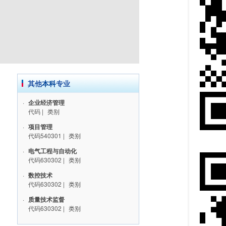
其他
本科
专业
·
企业经济管理
代码
|
类别
·
项目管理
代码540301
|
类别
·
电气工程与自动化
代码630302
|
类别
·
数控技术
代码630302
|
类别
·
质量技术监督
代码630302
|
类别