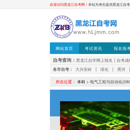
欢迎访问黑龙江自考网！
本站为考生提供黑龙江自考信息
网站首页
考试资讯
报名报
自考查询：
|
黑龙江自学网上报名
自考成
|
|
各市自考：
大兴安岭
绥化
黑河
更多+
所在位置：
本科
>
电气工程与自动化(080