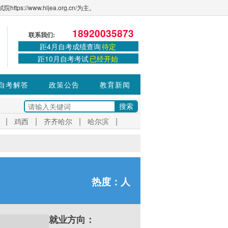
ww.hljea.org.cn/为主。
18920035873
联系我们:
距4月自考成绩查询
待定
距10月自考考试
已经开始
自考解答
政策公告
教育新闻
|
|
|
|
鸡西
齐齐哈尔
哈尔滨
热度：
人
就业方向：