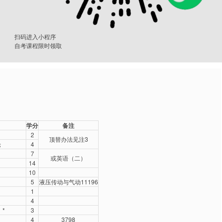
扫码进入小程序
自考课程限时领取
学分
备注
2
顶替办法见注3
论
4
7
或英语（二）
14
10
5
液压传动与气动11196
1
4
*
3
4
3798