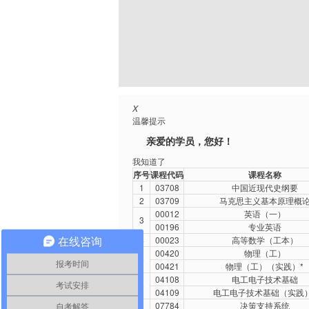
X
温馨提示
亲爱的学员，您好！
我知道了
序号
课程代码
课程名称
1
03708
中国近现代史纲要
2
03709
马克思主义基本原理概
00012
英语（一）
3
00196
专业英语
4
00023
高等数学（工本）
在线咨询
00420
物理（工）
5
报考时间
00421
物理（工）（实践）*
04108
电工电子技术基础
6
考试安排
04109
电工电子技术基础（实践）
07784
决策支持系统
自考解答