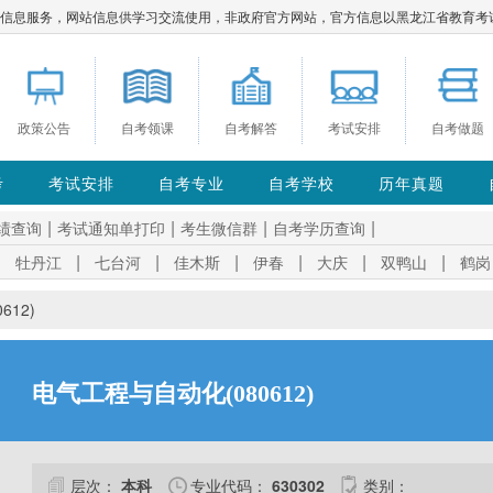
服务，网站信息供学习交流使用，非政府官方网站，官方信息以黑龙江省教育考试院https://w
政策公告
自考领课
自考解答
考试安排
自考做题
考
考试安排
自考专业
自考学校
历年真题
|
|
|
|
绩查询
考试通知单打印
考生微信群
自考学历查询
|
|
|
|
|
|
|
牡丹江
七台河
佳木斯
伊春
大庆
双鸭山
鹤岗
612)
电气工程与自动化(080612)
层次：
本科
专业代码：
630302
类别：