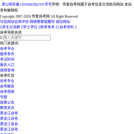
津
公网安备
12010402002101号
号
声明：传爱自考网属于自考信息交流民间网站 本站
享有解释权
Copyright 2007-2026 传爱自考网 All Right Reserved
可信网站信用评估
网络警察提醒你
诚信网站

考生交流群

学士学位

转考免考

1
自考资料

自考导航
关闭

热门关键词：
自考专业
报考条件
考试时间
报名入口
成绩查询
自考栏目
自考专业
自考解答
自考视频
专题
政策公告
教育资讯
黑龙江自考...
黑龙江自考...
黑龙江省自...
黑龙江自考...