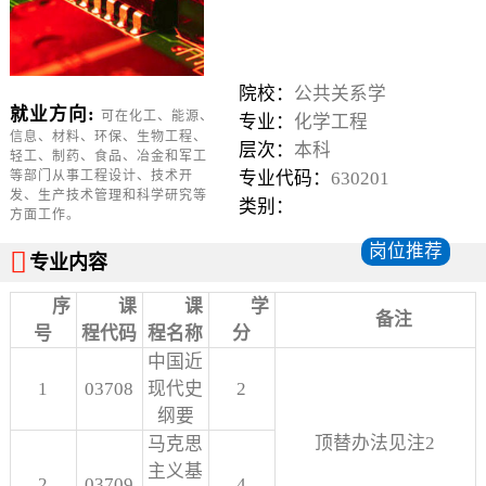
院校：
公共关系学
就业方向:
可在化工、能源、
专业：
化学工程
信息、材料、环保、生物工程、
层次：
本科
轻工、制药、食品、冶金和军工
等部门从事工程设计、技术开
专业代码：
630201
发、生产技术管理和科学研究等
类别：
方面工作。
岗位推荐

专业内容
序
课
课
学
备注
号
程代码
程名称
分
中国近
1
03708
现代史
2
纲要
顶替办法见注2
马克思
主义基
2
03709
4