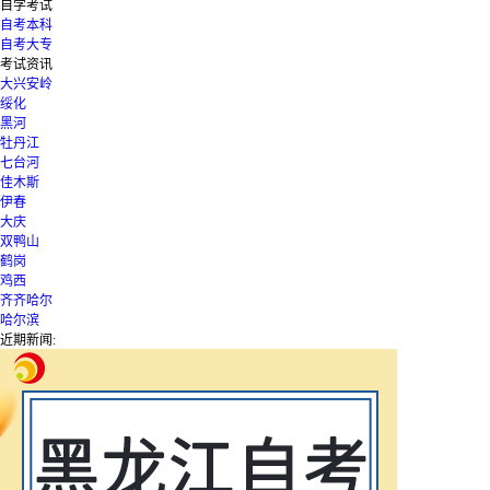
自学考试
自考本科
自考大专
考试资讯
大兴安岭
绥化
黑河
牡丹江
七台河
佳木斯
伊春
大庆
双鸭山
鹤岗
鸡西
齐齐哈尔
哈尔滨
近期新闻: